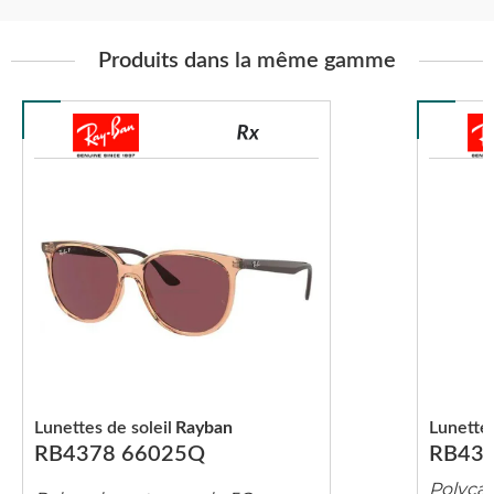
Produits dans la même gamme
Lunettes de soleil
Rayban
Lunettes
RB4378 66025Q
RB437
Polyca