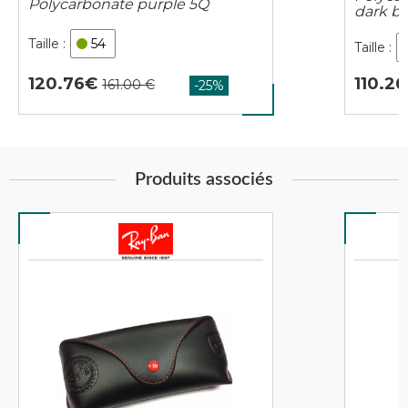
Polycarbonate purple 5Q
dark b
54
120.76
110.26
Produits associés