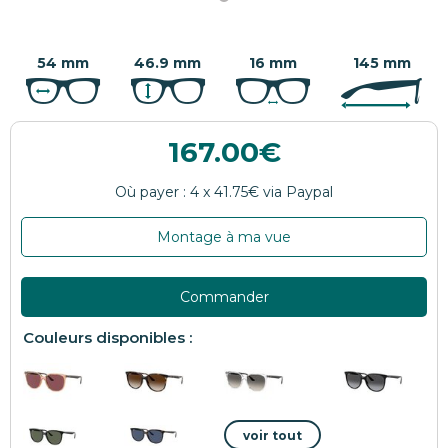
54 mm
46.9 mm
16 mm
145 mm
167.00
Montage à ma vue
Commander