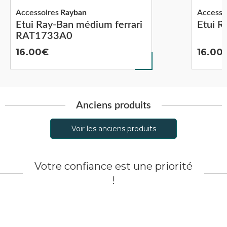
Accessoires
Rayban
Accesso
Etui Ray-Ban médium ferrari
Etui 
RAT1733A0
16.00
16.00
Anciens produits
Voir les anciens produits
Votre confiance est une priorité
!