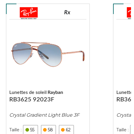
Lunettes de soleil
Rayban
Lunettes
RB3625 92023F
RB362
Crystal Gradient Light Blue 3F
Crystal
55
58
62