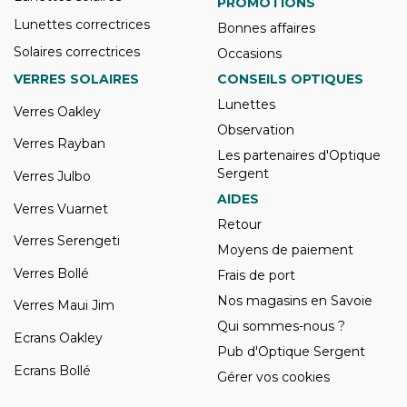
PROMOTIONS
Lunettes correctrices
Bonnes affaires
Solaires correctrices
Occasions
VERRES SOLAIRES
CONSEILS OPTIQUES
Lunettes
Verres Oakley
Observation
Verres Rayban
Les partenaires d'Optique
Sergent
Verres Julbo
AIDES
Verres Vuarnet
Retour
Verres Serengeti
Moyens de paiement
Verres Bollé
Frais de port
Nos magasins en Savoie
Verres Maui Jim
Qui sommes-nous ?
Ecrans Oakley
Pub d'Optique Sergent
Ecrans Bollé
Gérer vos cookies