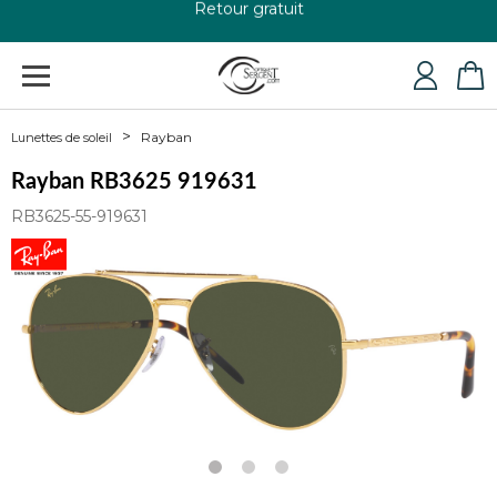
+33 4 79 24 76 84
Rayban
Lunettes de soleil
Rayban RB3625 919631
RB3625-55-919631