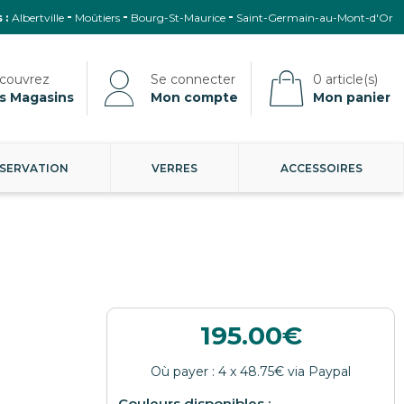
 :
Albertville
Moûtiers
Bourg-St-Maurice
Saint-Germain-au-Mont-d'Or
s Magasins
Mon compte
Mon panier
SERVATION
VERRES
ACCESSOIRES
195.00