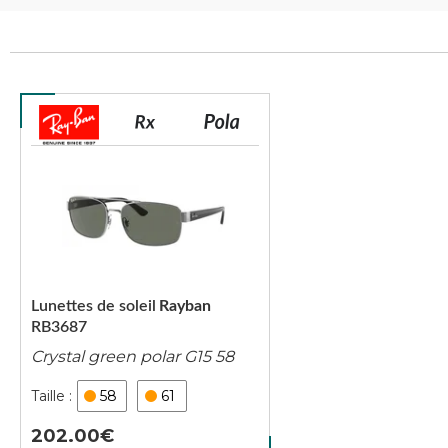
Lunettes de soleil
Rayban
RB3687
Crystal green polar G15 58
58
61
202.00