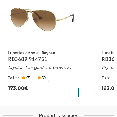
Lunettes de soleil
Rayban
Lunettes
RB3689 914751
RB368
Crystal clear gradient brown 51
Crystal
55
58
173.00
163.0
Produits associés