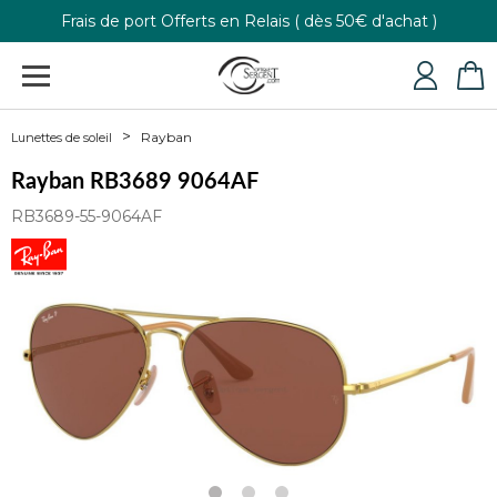
Frais de port Offerts en Relais ( dès 50€ d'achat )
Retour gratuit
+33 4 79 24 76 84
Rayban
Lunettes de soleil
Rayban RB3689 9064AF
RB3689-55-9064AF