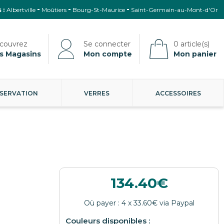
 :
Albertville
Moûtiers
Bourg-St-Maurice
Saint-Germain-au-Mont-d'Or
s Magasins
Mon compte
Mon panier
SERVATION
VERRES
ACCESSOIRES
134.40