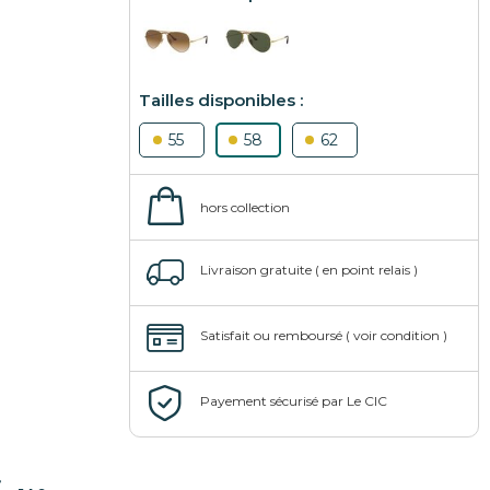
55
58
62