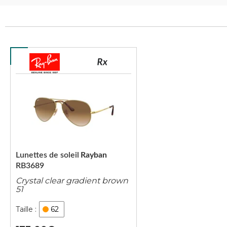
Lunettes de soleil
Rayban
RB3689
Crystal clear gradient brown
51
62