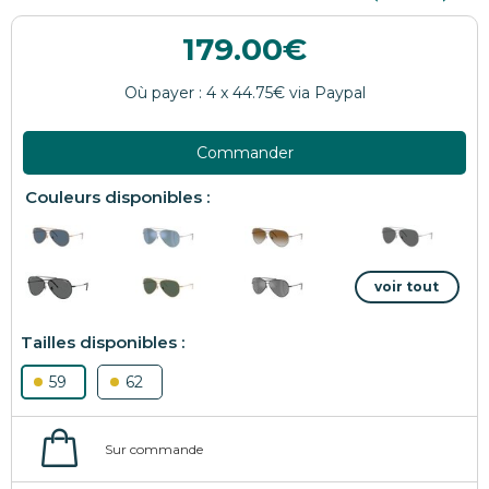
179.00
Commander
59
62