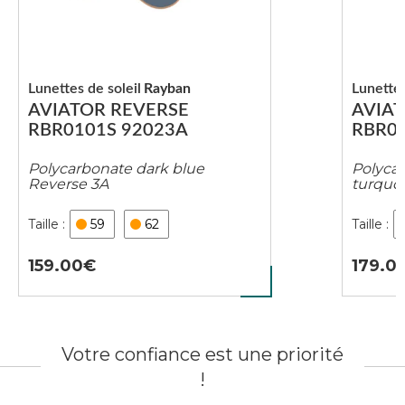
Lunettes de soleil
Rayban
Lunettes
AVIATOR REVERSE
AVIA
RBR0101S 92023A
RBR01
Polycarbonate dark blue
Polycar
Reverse 3A
turquo
59
62
159.00
179.0
Votre confiance est une priorité
!