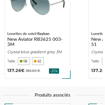
Lunettes de soleil
Rayban
Lunettes
New Aviator RB3625 003-
New A
3M
51
Crystal blue gradient grey 3M
Crystal
58
62
137.26
137.2
Produits associés