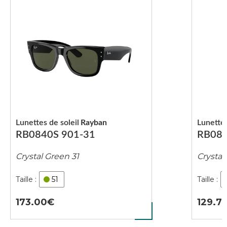
Lunettes de soleil
Rayban
Lunettes
RB0840S 901-31
RB084
Crystal Green 31
Crystal
51
173.00
129.7