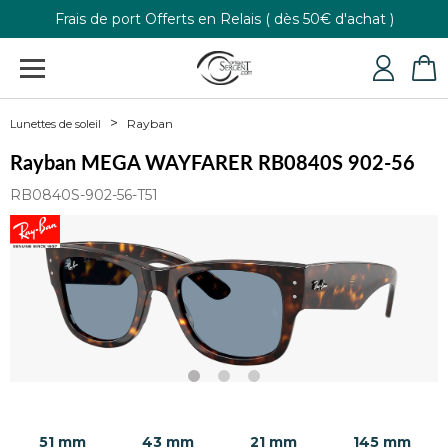
Frais de port Offerts en Relais ( dès 50€ d'achat )
Retour gratuit
+33 4 79 24 76 84
Rayban
Lunettes de soleil
Rayban MEGA WAYFARER RB0840S 902-56
RB0840S-902-56-T51
51 mm
43 mm
21 mm
145 mm