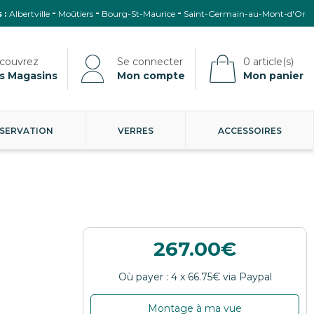
 :
Albertville
Moûtiers
Bourg-St-Maurice
Saint-Germain-au-Mont-d'Or
s Magasins
Mon compte
Mon panier
SERVATION
VERRES
ACCESSOIRES
267.00
Montage à ma vue