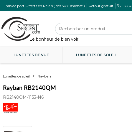
Frais de port Offerts en Relais ( dès 50€ d'achat )
Retour gratuit
+33 4
LUNETTES DE VUE
LUNETTES DE SOLEIL
Rayban
Lunettes de soleil
Rayban RB2140QM
RB2140QM-1153-N6