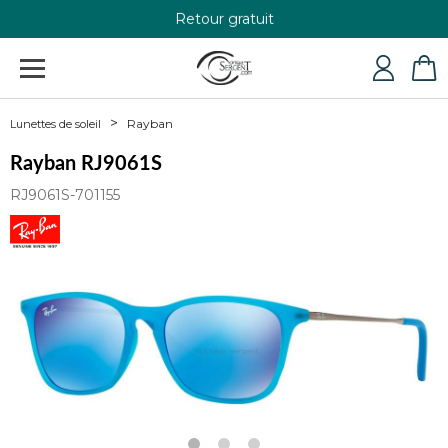
Retour gratuit
+33 4 79 24 76 84
Rayban
Lunettes de soleil
Rayban RJ9061S
RJ9061S-701155