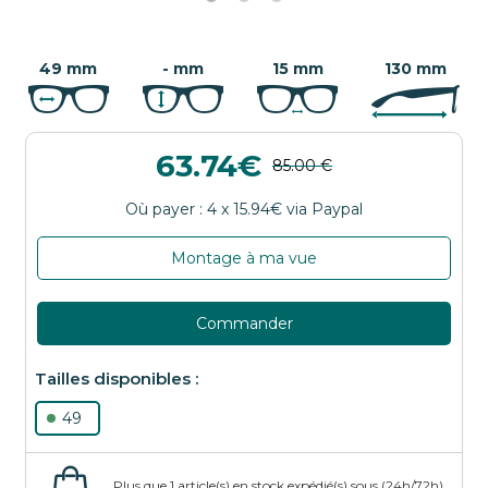
49 mm
- mm
15 mm
130 mm
63.74
Montage à ma vue
Commander
49