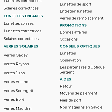
Lunettes correctrices
Lunettes de sport
Solaires correctrices
Entretien lunettes
LUNETTES ENFANTS
Verres de remplacement
Lunettes solaires
PROMOTIONS
Lunettes correctrices
Bonnes affaires
Solaires correctrices
Occasions
VERRES SOLAIRES
CONSEILS OPTIQUES
Lunettes
Verres Oakley
Observation
Verres Rayban
Les partenaires d'Optique
Sergent
Verres Julbo
AIDES
Verres Vuarnet
Retour
Verres Serengeti
Moyens de paiement
Verres Bollé
Frais de port
Nos magasins en Savoie
Verres Maui Jim