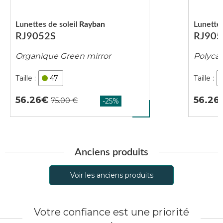
Lunettes de soleil
Rayban
Lunettes
RJ9052S
RJ905
Organique Green mirror
Polyca
47
56.26
56.26
Anciens produits
Voir les anciens produits
Votre confiance est une priorité