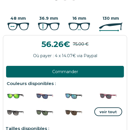
48 mm
36.9 mm
16 mm
130 mm
56.26
Commander