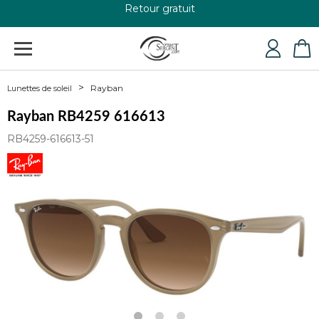
Retour gratuit
+33 4 79 24 76 84
Rayban
Lunettes de soleil
Rayban RB4259 616613
RB4259-616613-51