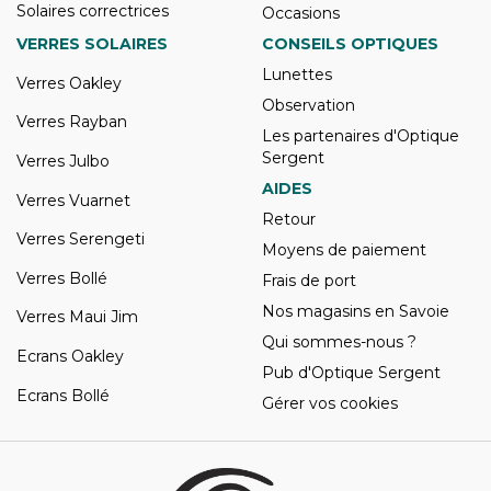
Solaires correctrices
Occasions
VERRES SOLAIRES
CONSEILS OPTIQUES
Lunettes
Verres Oakley
Observation
Verres Rayban
Les partenaires d'Optique
Sergent
Verres Julbo
AIDES
Verres Vuarnet
Retour
Verres Serengeti
Moyens de paiement
Verres Bollé
Frais de port
Nos magasins en Savoie
Verres Maui Jim
Qui sommes-nous ?
Ecrans Oakley
Pub d'Optique Sergent
Ecrans Bollé
Gérer vos cookies