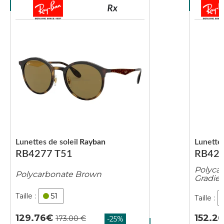
Lunettes de soleil
Rayban
Lunettes
RB4277 T51
RB427
Polycar
Polycarbonate Brown
Gradie
51
129.76
152.2