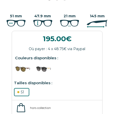
51 mm
47.9 mm
21 mm
145 mm
195.00
51