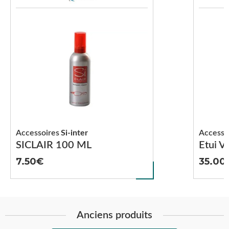
Accessoires
Si-inter
Accesso
SICLAIR 100 ML
Etui V
7.50
35.00
Anciens produits