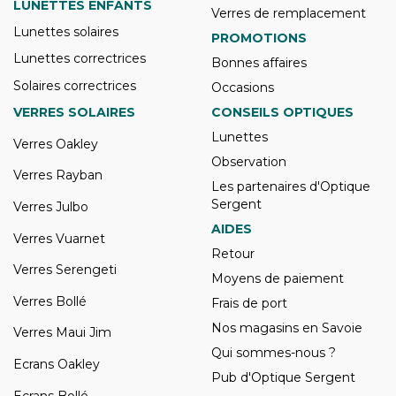
LUNETTES ENFANTS
Verres de remplacement
Lunettes solaires
PROMOTIONS
Lunettes correctrices
Bonnes affaires
Solaires correctrices
Occasions
VERRES SOLAIRES
CONSEILS OPTIQUES
Lunettes
Verres Oakley
Observation
Verres Rayban
Les partenaires d'Optique
Sergent
Verres Julbo
AIDES
Verres Vuarnet
Retour
Verres Serengeti
Moyens de paiement
Verres Bollé
Frais de port
Nos magasins en Savoie
Verres Maui Jim
Qui sommes-nous ?
Ecrans Oakley
Pub d'Optique Sergent
Ecrans Bollé