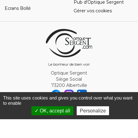
Pub d'Optique Sergent
Ecrans Bollé
Gérer vos cookies
Le bonheur de bien voir
Optique Sergent
Siège Social
73200 Albertville
This site uses cookies and gives you control over what you want
to enable
© Optique Sergent 2026 - SIRET 32993919300010
✓ OK, accept all
Personalize