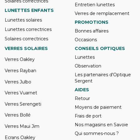
Solaires correctrices
Entretien lunettes
LUNETTES ENFANTS
Verres de remplacement
Lunettes solaires
PROMOTIONS
Lunettes correctrices
Bonnes affaires
Solaires correctrices
Occasions
VERRES SOLAIRES
CONSEILS OPTIQUES
Lunettes
Verres Oakley
Observation
Verres Rayban
Les partenaires d'Optique
Sergent
Verres Julbo
AIDES
Verres Vuarnet
Retour
Verres Serengeti
Moyens de paiement
Verres Bollé
Frais de port
Nos magasins en Savoie
Verres Maui Jim
Qui sommes-nous ?
Ecrans Oakley