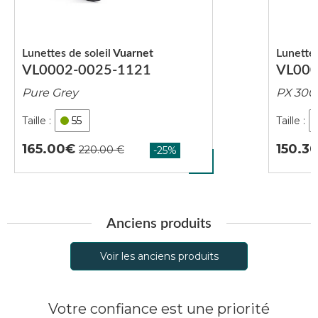
Lunettes de soleil
Vuarnet
Lunettes
VL0002-0025-1121
VL000
Pure Grey
PX 300
55
165.00
150.3
Anciens produits
Voir les anciens produits
Votre confiance est une priorité