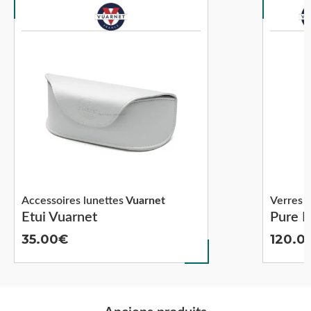
Accessoires lunettes
Vuarnet
Verres s
Etui Vuarnet
Pure B
35.00
120.0