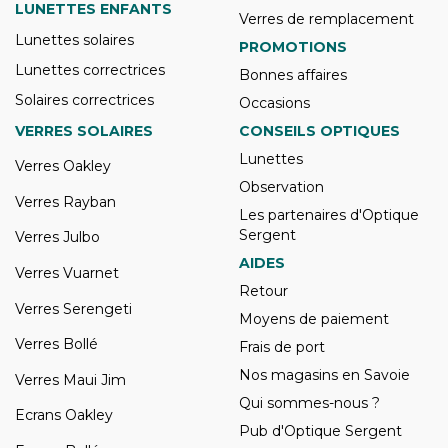
LUNETTES ENFANTS
Verres de remplacement
Lunettes solaires
PROMOTIONS
Lunettes correctrices
Bonnes affaires
Solaires correctrices
Occasions
VERRES SOLAIRES
CONSEILS OPTIQUES
Lunettes
Verres Oakley
Observation
Verres Rayban
Les partenaires d'Optique
Sergent
Verres Julbo
AIDES
Verres Vuarnet
Retour
Verres Serengeti
Moyens de paiement
Verres Bollé
Frais de port
Nos magasins en Savoie
Verres Maui Jim
Qui sommes-nous ?
Ecrans Oakley
Pub d'Optique Sergent