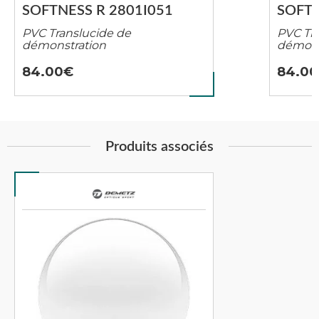
SOFTNESS R 2801I051
SOFTN
PVC Translucide de
PVC Tr
démonstration
démons
84.00
84.00
Produits associés