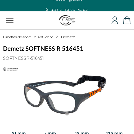
+33 4 79 24 76 84
Demetz
Lunettes-de-sport
Anti-choc
Demetz SOFTNESS R 516451
SOFTNESSR-516451
51 mm
- mm
15 mm
125 mm