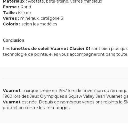
Matériaux :
Acétate, bêta-titane, verres minéraux
Forme :
Rond
Taille :
52mm
Verres :
minéraux, catégorie 3
Coloris :
selon les modèles
Conclusion
Les
lunettes de soleil Vuarnet Glacier 01
sont bien plus qu'
technologie de pointe, elles vous accompagneront dans toute
Vuarnet
, marque créée en 1957 lors de l'invention du remarquab
1960 lors des Jeux Olympiques à Squaw Valley Jean Vuarnet ga
Vuarnet
est née. Depuis de nombreux verres ont rejoints le
Sk
protection contre les
infra-rouges
.