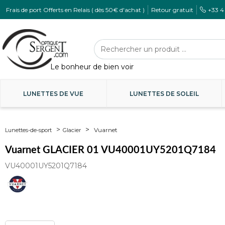
Frais de port Offerts en Relais ( dès 50€ d'achat )
Retour gratuit
+33 4
LUNETTES DE VUE
LUNETTES DE SOLEIL
Vuarnet
Lunettes-de-sport
Glacier
Vuarnet GLACIER 01 VU40001UY5201Q7184
VU40001UY5201Q7184