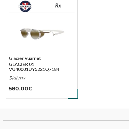
Glacier
Vuarnet
GLACIER 01
VU40001UY5221Q7184
Skilynx
580.00