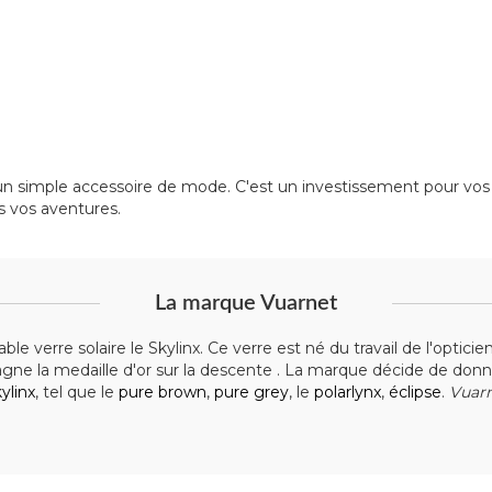
un simple accessoire de mode. C'est un investissement pour vos y
s vos aventures.
La marque Vuarnet
le verre solaire le Skylinx. Ce verre est né du travail de l'opti
gne la medaille d'or sur la descente . La marque décide de do
ylinx
, tel que le
pure brown
,
pure grey
, le
polarlynx
,
éclipse
.
Vuar