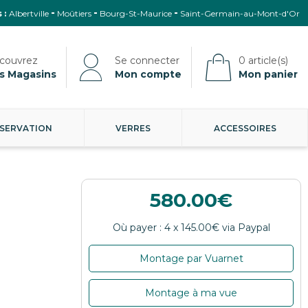
 :
Albertville
Moûtiers
Bourg-St-Maurice
Saint-Germain-au-Mont-d'Or
s Magasins
Mon compte
Mon panier
SERVATION
VERRES
ACCESSOIRES
580.00
Montage par Vuarnet
Montage à ma vue