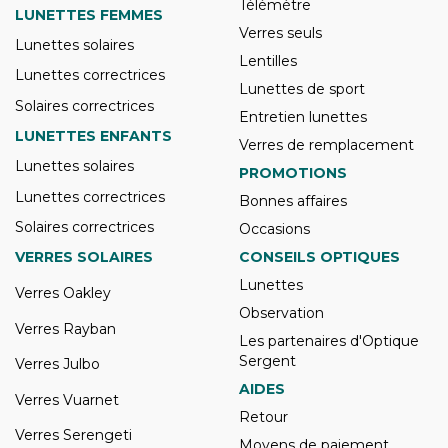
Télémètre
LUNETTES FEMMES
Verres seuls
Lunettes solaires
Lentilles
Lunettes correctrices
Lunettes de sport
Solaires correctrices
Entretien lunettes
LUNETTES ENFANTS
Verres de remplacement
Lunettes solaires
PROMOTIONS
Lunettes correctrices
Bonnes affaires
Solaires correctrices
Occasions
VERRES SOLAIRES
CONSEILS OPTIQUES
Lunettes
Verres Oakley
Observation
Verres Rayban
Les partenaires d'Optique
Sergent
Verres Julbo
AIDES
Verres Vuarnet
Retour
Verres Serengeti
Moyens de paiement