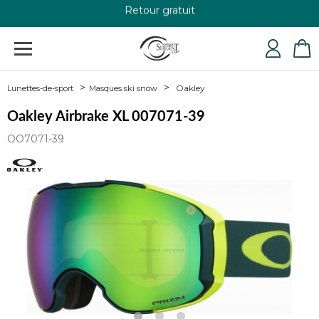
+33 4 79 24 76 84
Oakley
Lunettes-de-sport
Masques ski snow
Oakley Airbrake XL 007071-39
OO7071-39