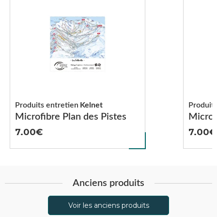
Produits entretien
Kelnet
Produits
Microfibre Plan des Pistes
Microf
7.00
7.00
Anciens produits
Voir les anciens produits