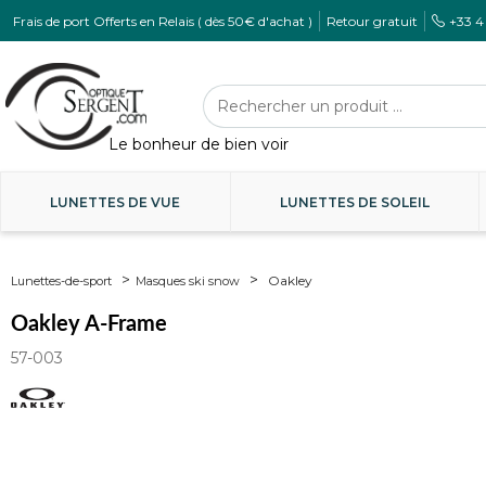
Frais de port Offerts en Relais ( dès 50€ d'achat )
Retour gratuit
+33 4
LUNETTES DE VUE
LUNETTES DE SOLEIL
Oakley
Lunettes-de-sport
Masques ski snow
Oakley A-Frame
57-003