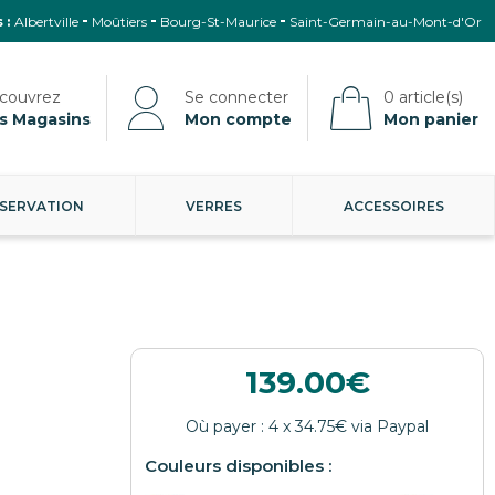
 :
Albertville
Moûtiers
Bourg-St-Maurice
Saint-Germain-au-Mont-d'Or
s Magasins
Mon compte
Mon panier
SERVATION
VERRES
ACCESSOIRES
139.00