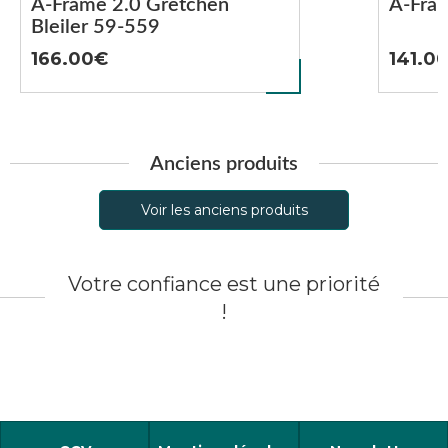
A-Frame 2.0 Gretchen
A-Fra
Bleiler 59-559
166.00
141.0
Anciens produits
Voir les anciens produits
Votre confiance est une priorité
!