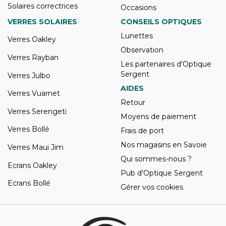
Solaires correctrices
Occasions
VERRES SOLAIRES
CONSEILS OPTIQUES
Lunettes
Verres Oakley
Observation
Verres Rayban
Les partenaires d'Optique
Sergent
Verres Julbo
AIDES
Verres Vuarnet
Retour
Verres Serengeti
Moyens de paiement
Verres Bollé
Frais de port
Nos magasins en Savoie
Verres Maui Jim
Qui sommes-nous ?
Ecrans Oakley
Pub d'Optique Sergent
Ecrans Bollé
Gérer vos cookies