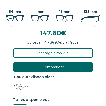
54 mm
- mm
16 mm
135 mm
147.60
Montage à ma vue
Commander