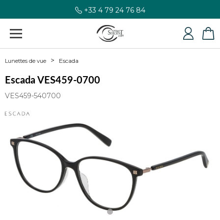
+33 4 79 24 76 84
Escada
Lunettes de vue
Escada VES459-0700
VES459-540700