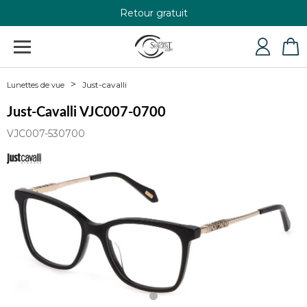
Retour gratuit
+33 4 79 24 76 84
Just-cavalli
Lunettes de vue
Just-Cavalli VJC007-0700
VJC007-530700