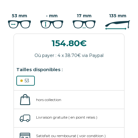
53 mm
- mm
17 mm
135 mm
154.80
53