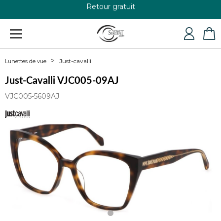
+33 4 79 24 76 84
Just-cavalli
Lunettes de vue
Just-Cavalli VJC005-09AJ
VJC005-5609AJ