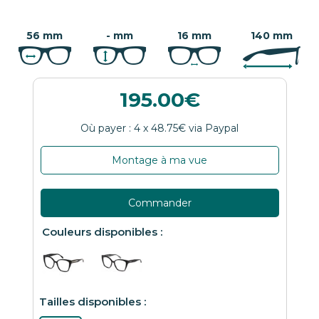
56 mm
- mm
16 mm
140 mm
195.00
Montage à ma vue
Commander