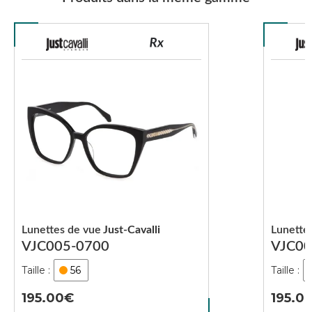
Lunettes de vue
Just-Cavalli
Lunette
VJC005-0700
VJC00
56
195.00
195.0