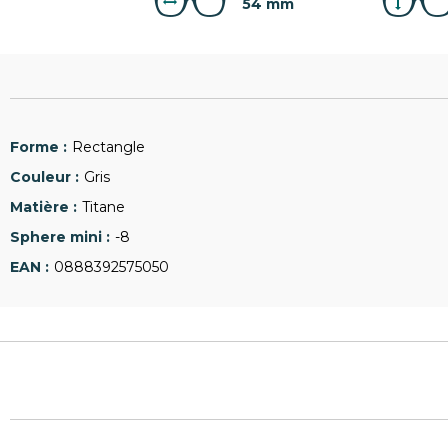
54 mm
Rectangle
Gris
Titane
-8
0888392575050