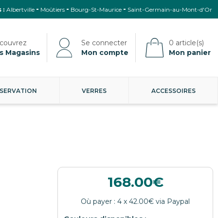
 :
Albertville
Moûtiers
Bourg-St-Maurice
Saint-Germain-au-Mont-d'Or
s Magasins
Mon compte
Mon panier
SERVATION
VERRES
ACCESSOIRES
168.00