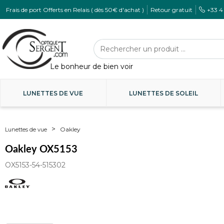
Frais de port Offerts en Relais ( dès 50€ d'achat )
Retour gratuit
+33 4
LUNETTES DE VUE
LUNETTES DE SOLEIL
Oakley
Lunettes de vue
Oakley OX5153
OX5153-54-515302