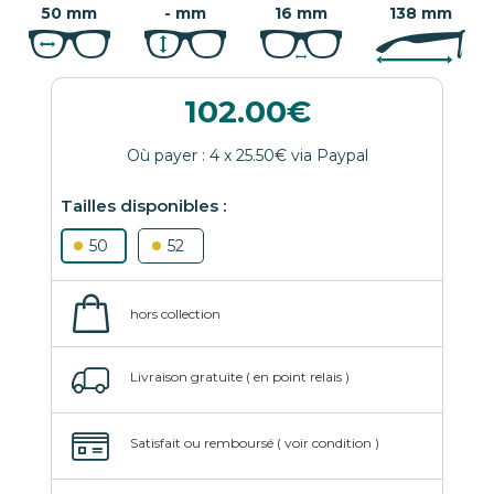
50 mm
- mm
16 mm
138 mm
102.00
50
52