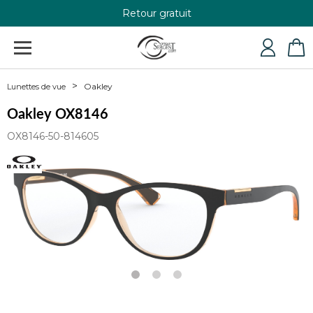
Retour gratuit
+33 4 79 24 76 84
Oakley
Lunettes de vue
Oakley OX8146
OX8146-50-814605