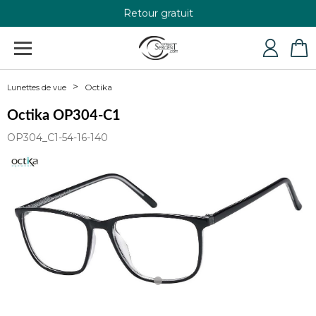
Retour gratuit
+33 4 79 24 76 84
Octika
Lunettes de vue
Octika OP304-C1
OP304_C1-54-16-140