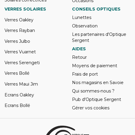
Occasions
VERRES SOLAIRES
CONSEILS OPTIQUES
Lunettes
Verres Oakley
Observation
Verres Rayban
Les partenaires d'Optique
Sergent
Verres Julbo
AIDES
Verres Vuarnet
Retour
Verres Serengeti
Moyens de paiement
Verres Bollé
Frais de port
Nos magasins en Savoie
Verres Maui Jim
Qui sommes-nous ?
Ecrans Oakley
Pub d'Optique Sergent
Ecrans Bollé
Gérer vos cookies