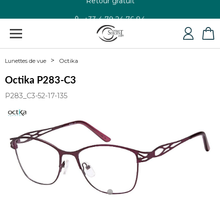
+33 4 79 24 76 84
Octika
Lunettes de vue
Octika P283-C3
P283_C3-52-17-135