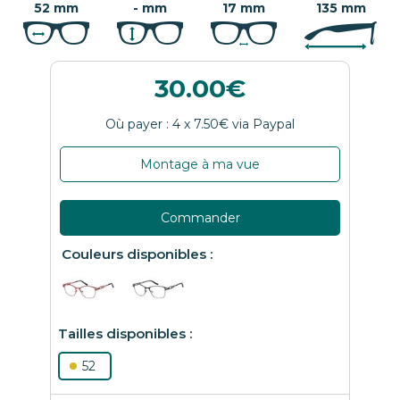
52 mm
- mm
17 mm
135 mm
30.00
Montage à ma vue
Commander
52