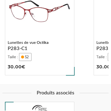
Lunettes de vue
Octika
Lunette
P283-C1
P283-
52
30.00
30.00
Produits associés