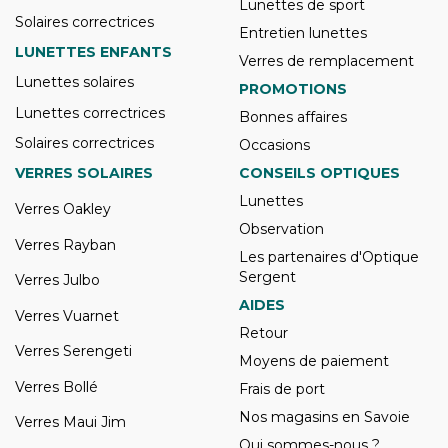
Lunettes de sport
Solaires correctrices
Entretien lunettes
LUNETTES ENFANTS
Verres de remplacement
Lunettes solaires
PROMOTIONS
Lunettes correctrices
Bonnes affaires
Solaires correctrices
Occasions
VERRES SOLAIRES
CONSEILS OPTIQUES
Lunettes
Verres Oakley
Observation
Verres Rayban
Les partenaires d'Optique
Sergent
Verres Julbo
AIDES
Verres Vuarnet
Retour
Verres Serengeti
Moyens de paiement
Verres Bollé
Frais de port
Nos magasins en Savoie
Verres Maui Jim
Qui sommes-nous ?