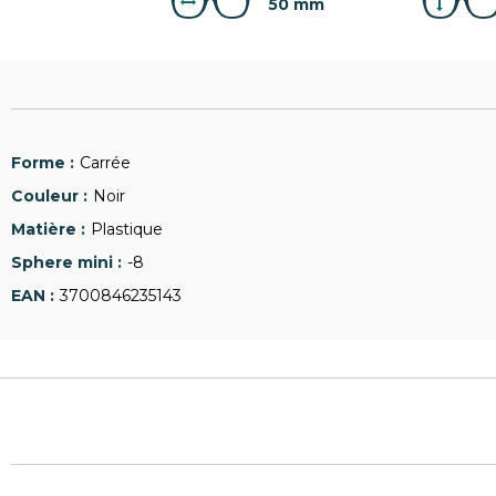
50 mm
Carrée
Noir
Plastique
-8
3700846235143