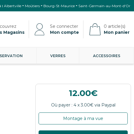
 :
Albertville
Moûtiers
Bourg-St-Maurice
Saint-Germain-au-Mont-d'Or
s Magasins
Mon compte
Mon panier
SERVATION
VERRES
ACCESSOIRES
12.00
Montage à ma vue