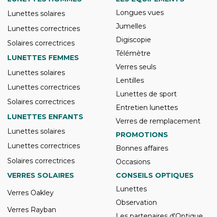
Longues vues
Lunettes solaires
Jumelles
Lunettes correctrices
Digiscopie
Solaires correctrices
Télémètre
LUNETTES FEMMES
Verres seuls
Lunettes solaires
Lentilles
Lunettes correctrices
Lunettes de sport
Solaires correctrices
Entretien lunettes
LUNETTES ENFANTS
Verres de remplacement
Lunettes solaires
PROMOTIONS
Lunettes correctrices
Bonnes affaires
Solaires correctrices
Occasions
VERRES SOLAIRES
CONSEILS OPTIQUES
Lunettes
Verres Oakley
Observation
Verres Rayban
Les partenaires d'Optique