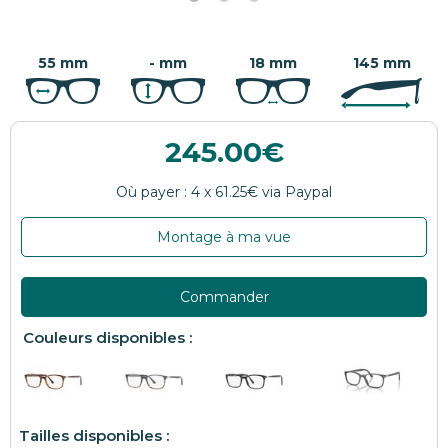
55 mm
- mm
18 mm
145 mm
245.00
Montage à ma vue
Commander