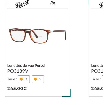
Lunettes de vue
Persol
Lunette
PO3189V
PO31
53
55
245.00
245.0