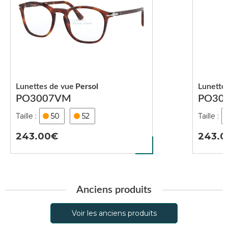
Lunettes de vue
Persol
Lunette
PO3007VM
PO30
50
52
243.00
243.0
Anciens produits
Voir les anciens produits