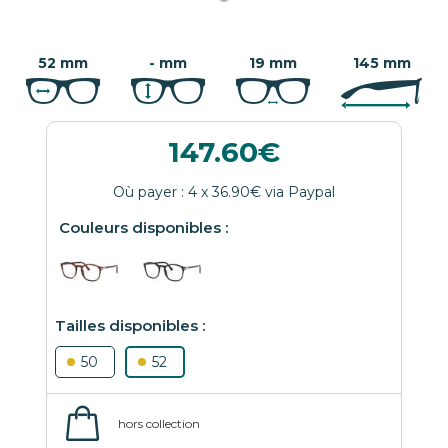
52 mm
- mm
19 mm
145 mm
147.60
50
52