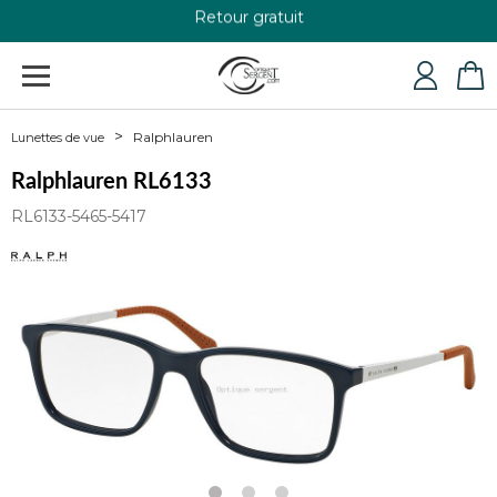
Retour gratuit
+33 4 79 24 76 84
Ralphlauren
Lunettes de vue
Ralphlauren RL6133
RL6133-5465-5417