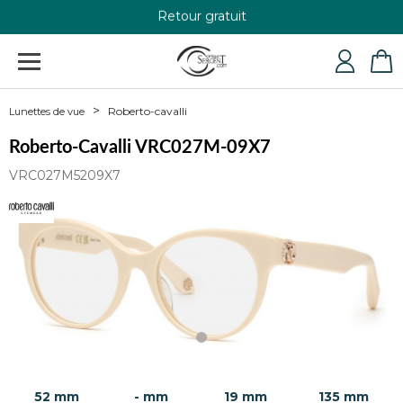
Retour gratuit
+33 4 79 24 76 84
Roberto-cavalli
Lunettes de vue
Roberto-Cavalli VRC027M-09X7
VRC027M5209X7
52 mm
- mm
19 mm
135 mm