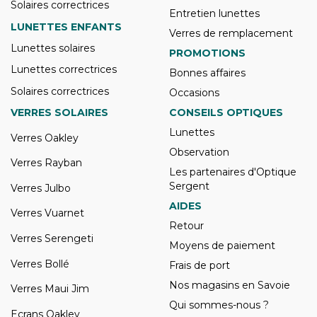
Solaires correctrices
Entretien lunettes
LUNETTES ENFANTS
Verres de remplacement
Lunettes solaires
PROMOTIONS
Lunettes correctrices
Bonnes affaires
Solaires correctrices
Occasions
VERRES SOLAIRES
CONSEILS OPTIQUES
Lunettes
Verres Oakley
Observation
Verres Rayban
Les partenaires d'Optique
Sergent
Verres Julbo
AIDES
Verres Vuarnet
Retour
Verres Serengeti
Moyens de paiement
Verres Bollé
Frais de port
Nos magasins en Savoie
Verres Maui Jim
Qui sommes-nous ?
Ecrans Oakley