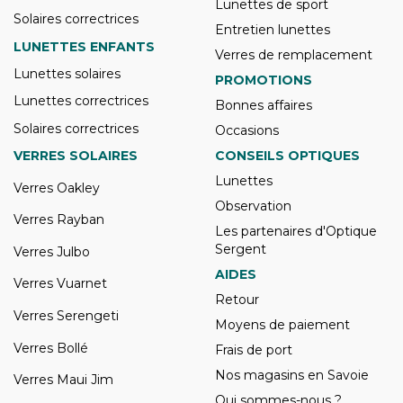
Lunettes de sport
Solaires correctrices
Entretien lunettes
LUNETTES ENFANTS
Verres de remplacement
Lunettes solaires
PROMOTIONS
Lunettes correctrices
Bonnes affaires
Solaires correctrices
Occasions
VERRES SOLAIRES
CONSEILS OPTIQUES
Lunettes
Verres Oakley
Observation
Verres Rayban
Les partenaires d'Optique
Sergent
Verres Julbo
AIDES
Verres Vuarnet
Retour
Verres Serengeti
Moyens de paiement
Verres Bollé
Frais de port
Nos magasins en Savoie
Verres Maui Jim
Qui sommes-nous ?