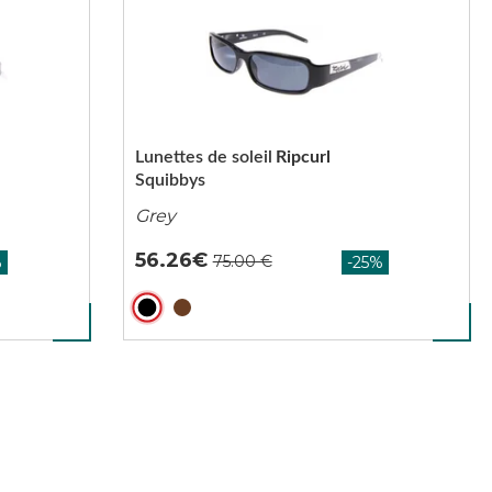
Lunettes de soleil
Ripcurl
Squibbys
Grey
56.26