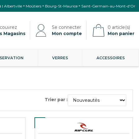
 :
Albertville
Moûtiers
Bourg-St-Maurice
Saint-Germain-au-Mont-d'Or
s Magasins
Mon compte
Mon panier
SERVATION
VERRES
ACCESSOIRES
Trier par :