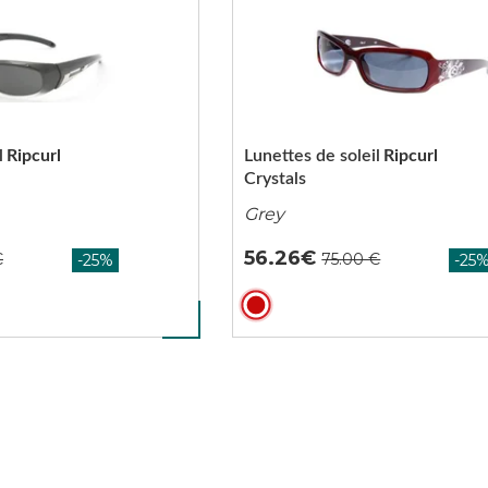
l
Ripcurl
Lunettes de soleil
Ripcurl
Crystals
Grey
56.26