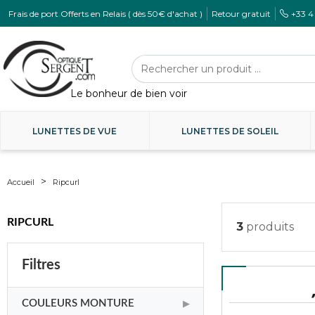
Frais de port Offerts en Relais ( dès 50€ d'achat )
Retour gratuit
+33 4
LUNETTES DE VUE
LUNETTES DE SOLEIL
Accueil
Ripcurl
RIPCURL
3
produits
Filtres
COULEURS MONTURE
▶