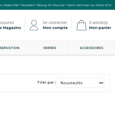
 :
Albertville
Moûtiers
Bourg-St-Maurice
Saint-Germain-au-Mont-d'Or
s Magasins
Mon compte
Mon panier
SERVATION
VERRES
ACCESSOIRES
Trier par :