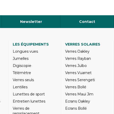
Newsletter
Contact
LES ÉQUIPEMENTS
VERRES SOLAIRES
Longues vues
Verres Oakley
Jumelles
Verres Rayban
Digiscopie
Verres Julbo
Télémètre
Verres Vuarnet
Verres seuls
Verres Serengeti
Lentilles
Verres Bollé
Lunettes de sport
Verres Maui Jim
S
Entretien lunettes
Ecrans Oakley
Verres de
Ecrans Bollé
remplacement