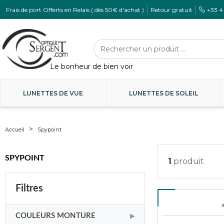
Frais de port Offerts en Relais ( dès 50€ d'achat )
Retour gratuit
+33 4
LUNETTES DE VUE
LUNETTES DE SOLEIL
Accueil
Spypoint
SPYPOINT
1
produit
Filtres
COULEURS MONTURE
▶