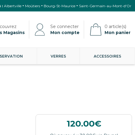
 :
Albertville
Moûtiers
Bourg-St-Maurice
Saint-Germain-au-Mont-d'Or
s Magasins
Mon compte
Mon panier
SERVATION
VERRES
ACCESSOIRES
120.00