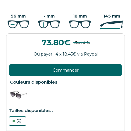
56 mm
- mm
18 mm
145 mm
73.80
Commander
56