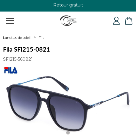
Retour gratuit
+33 4 79 24 76 84
Fila
Lunettes de soleil
Fila SFI215-0821
SFI215-560821