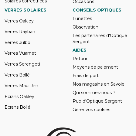
Solaires correctrices
Occasions
VERRES SOLAIRES
CONSEILS OPTIQUES
Lunettes
Verres Oakley
Observation
Verres Rayban
Les partenaires d'Optique
Sergent
Verres Julbo
AIDES
Verres Vuarnet
Retour
Verres Serengeti
Moyens de paiement
Verres Bollé
Frais de port
Nos magasins en Savoie
Verres Maui Jim
Qui sommes-nous ?
Ecrans Oakley
Pub d'Optique Sergent
Ecrans Bollé
Gérer vos cookies