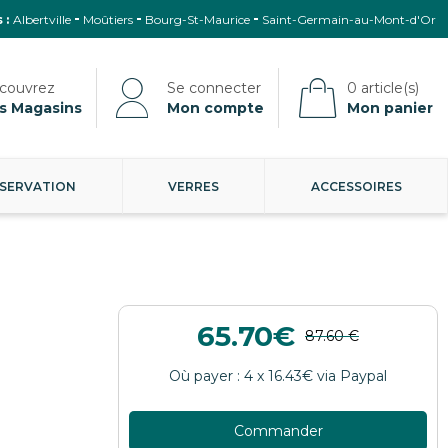
 :
Albertville
Moûtiers
Bourg-St-Maurice
Saint-Germain-au-Mont-d'Or
s Magasins
Mon compte
Mon panier
SERVATION
VERRES
ACCESSOIRES
65.70
Commander