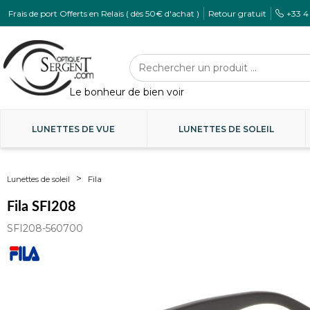
Frais de port Offerts en Relais ( dès 50€ d'achat )
Retour gratuit
+33 4
LUNETTES DE VUE
LUNETTES DE SOLEIL
Fila
Lunettes de soleil
Fila SFI208
SFI208-560700