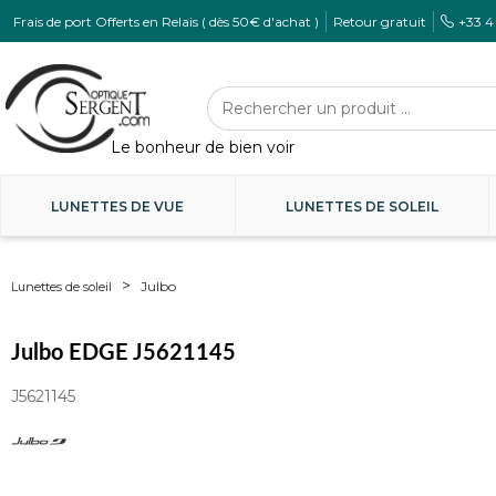
Frais de port Offerts en Relais ( dès 50€ d'achat )
Retour gratuit
+33 4
LUNETTES DE VUE
LUNETTES DE SOLEIL
Julbo
Lunettes de soleil
Julbo EDGE J5621145
J5621145