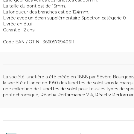
La largeur des verres des lunettes est 99mm.
La taille du pont est de 15mm.
La longueur des branches est de 124mm.
Livrée avec un écran supplémentaire Spectron catégorie 0
Livrée en étui.
Garantie : 2 ans
Code EAN / GTIN : 3660576940611
La société lunetière a été créée en 1888 par Sévère Bourgeois
la société et lance en 1950 des lunettes de soleil sous la marq
une collection de
Lunettes de soleil
pour tous les types de spor
photochromique,
Réactiv Performance 2-4
,
Réactiv Performa