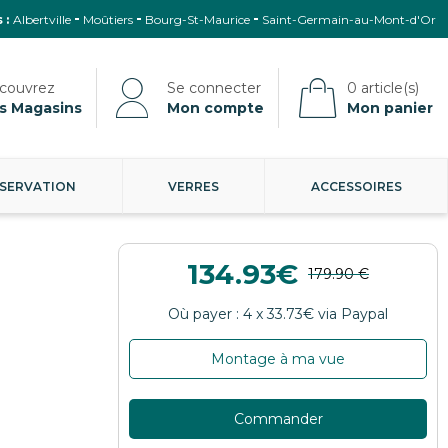
 :
Albertville
Moûtiers
Bourg-St-Maurice
Saint-Germain-au-Mont-d'Or
s Magasins
Mon compte
Mon panier
SERVATION
VERRES
ACCESSOIRES
134.93
Montage à ma vue
Commander