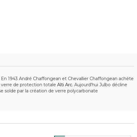
re. En 1943 André Chaffongean et Chevallier Chaffongean achète
n verre de protection totale
Alti Arc
. Aujourd'hui Julbo décline
se solde par la création de verre polycarbonate