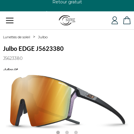
+33 4 79 24 76 84
Julbo
Lunettes de soleil
Julbo EDGE J5623380
J5623380