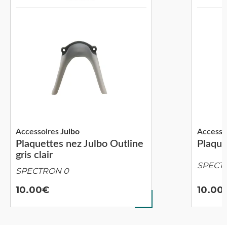
Accessoires
Julbo
Accesso
Plaquettes nez Julbo Outline
Plaque
gris clair
SPECT
SPECTRON 0
10.00
10.00