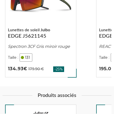
Lunettes de soleil
Julbo
Lunettes
EDGE J5621145
EDGE 
Spectron 3CF Gris miroir rouge
REACTIV
131
134.93
195.0
Produits associés