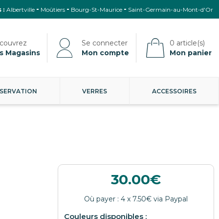
 :
Albertville
Moûtiers
Bourg-St-Maurice
Saint-Germain-au-Mont-d'Or
s Magasins
Mon compte
Mon panier
SERVATION
VERRES
ACCESSOIRES
30.00