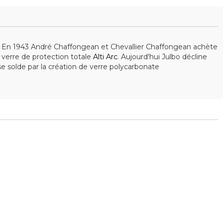
re. En 1943 André Chaffongean et Chevallier Chaffongean achète
n verre de protection totale
Alti Arc
. Aujourd'hui Julbo décline
se solde par la création de verre polycarbonate