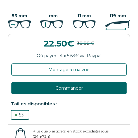
53 mm
- mm
11 mm
119 mm
22.50
Montage à ma vue
Commander
53