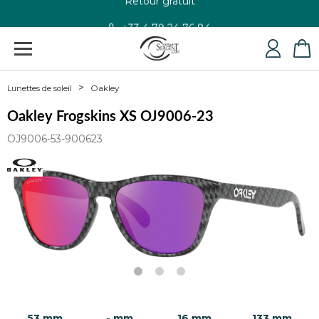
+33 4 79 24 76 84
Oakley
Lunettes de soleil
Oakley Frogskins XS OJ9006-23
OJ9006-53-900623
53 mm
- mm
16 mm
133 mm