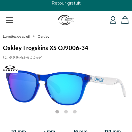
+33 4 79 24 76 84
Oakley
Lunettes de soleil
Oakley Frogskins XS OJ9006-34
OJ9006-53-900634
53 mm
- mm
16 mm
133 mm