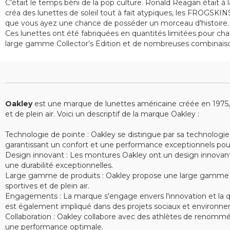
C'était le temps béni de la pop culture. Ronald Reagan était à
créa des lunettes de soleil tout à fait atypiques, les FROGSKI
que vous ayez une chance de posséder un morceau d'histoire.
Ces lunettes ont été fabriquées en quantités limitées pour cha
large gamme Collector’s Edition et de nombreuses combinaiso
Oakley
est une marque de lunettes américaine créée en 1975, sp
et de plein air. Voici un descriptif de la marque Oakley :
Technologie de pointe : Oakley se distingue par sa technologie
garantissant un confort et une performance exceptionnels pour le
Design innovant : Les montures Oakley ont un design innovant e
une durabilité exceptionnelles.
Large gamme de produits : Oakley propose une large gamme de 
sportives et de plein air.
Engagements : La marque s'engage envers l'innovation et la qu
est également impliqué dans des projets sociaux et environne
Collaboration : Oakley collabore avec des athlètes de renommé
une performance optimale.