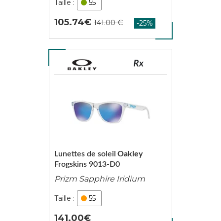
55
105.74
Lunettes de soleil
Oakley
Frogskins 9013-D0
Prizm Sapphire Iridium
55
141.00