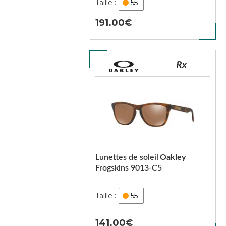
55
191.00
Lunettes de soleil
Oakley
Frogskins 9013-C5
55
141.00