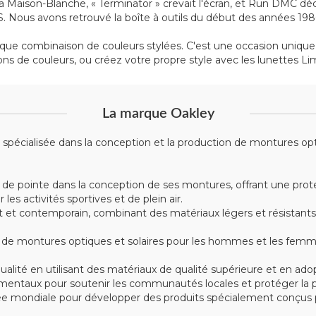
 la Maison-Blanche, « Terminator » crevait l'écran, et Run DMC d
NS. Nous avons retrouvé la boîte à outils du début des années 198
que combinaison de couleurs stylées. C'est une occasion unique 
ns de couleurs, ou créez votre propre style avec les lunettes 
La marque Oakley
écialisée dans la conception et la production de montures optiqu
 de pointe dans la conception de ses montures, offrant une prote
s activités sportives et de plein air.
t contemporain, combinant des matériaux légers et résistants tel
montures optiques et solaires pour les hommes et les femmes, 
alité en utilisant des matériaux de qualité supérieure et en ad
mentaux pour soutenir les communautés locales et protéger la p
e mondiale pour développer des produits spécialement conçus po