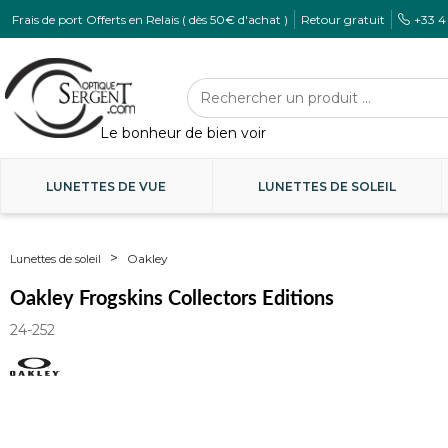
Frais de port Offerts en Relais ( dès 50€ d'achat )
Retour gratuit
+33 4
LUNETTES DE VUE
LUNETTES DE SOLEIL
Oakley
Lunettes de soleil
Oakley Frogskins Collectors Editions
24-252