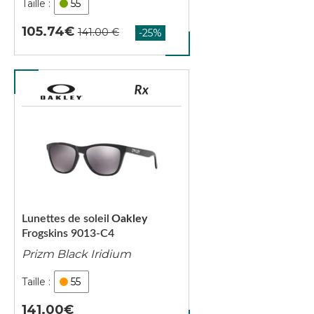
55
105.74
Lunettes de soleil
Oakley
Frogskins 9013-C4
Prizm Black Iridium
55
141.00