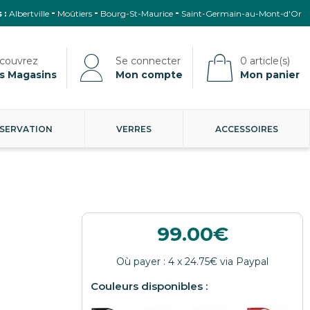
 :
Albertville
Moûtiers
Bourg-St-Maurice
Saint-Germain-au-Mont-d'Or
s Magasins
Mon compte
Mon panier
SERVATION
VERRES
ACCESSOIRES
99.00